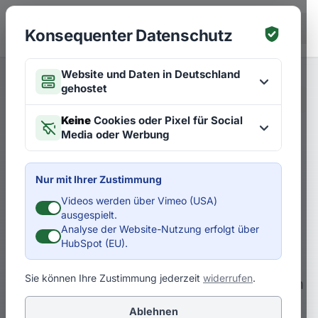
Zum Hauptinhalt springen
EN
Konsequenter Datenschutz
Website und Daten in Deutschland
gehostet
Merken
Artikel zu Strategien
EN
Keine
Cookies oder Pixel für Social
Media oder Werbung
Interview: Entwicklung der
Digitalisierungsstrategie für
Nur mit Ihrer Zustimmung
die Verkehrsbetriebe Zürich
Videos werden über Vimeo (USA)
ausgespielt.
Analyse der Website-Nutzung erfolgt über
D
Dr. Pero Mićić
HubSpot (EU).
Sie können Ihre Zustimmung jederzeit
widerrufen
.
Dr. Pero Mićić geht im Gespräch mit Simon
Räbsamen (VBZ) und Enno Däneke (FMG)
Ablehnen