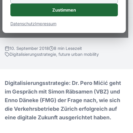
der Frage nach, wie sich die
Zustimmen
Verkehrsbetriebe Zürich erfolgreich auf
eine digitale Zukunft ausgerichtet haben.
Datenschutz
Impressum
10. September 2018
8
min
Lesezeit
Digitalisierungsstrategie, future urban mobility
Digitalisierungsstrategie: Dr. Pero Mićić geht
im Gespräch mit Simon Räbsamen (VBZ) und
Enno Däneke (FMG) der Frage nach, wie sich
die Verkehrsbetriebe Zürich erfolgreich auf
eine digitale Zukunft ausgerichtet haben.