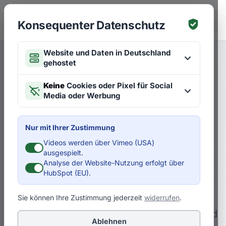
Zum Hauptinhalt springen
EN
Konsequenter Datenschutz
Website und Daten in Deutschland
gehostet
Merken
Artikel zu Strategien
EN
Keine
Cookies oder Pixel für Social
Media oder Werbung
Make your vision work! Wie
Sie Ihre Vision erfolgreich
Nur mit Ihrer Zustimmung
umsetzen
Videos werden über Vimeo (USA)
ausgespielt.
Analyse der Website-Nutzung erfolgt über
Auch die beste Vision nutzt nichts, wenn
HubSpot (EU).
Sie diese nicht wirksam vermitteln. Und
zwar so, dass sie in den Köpfen, Herzen
Sie können Ihre Zustimmung jederzeit
widerrufen
.
und Händen Ihrer Mitarbeiter ankommt und
Ablehnen