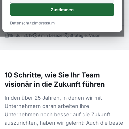
im Tagesgeschäft als Zukunftsbild
Zustimmen
konsequent anvisiert wird.
Datenschutz
Impressum
18. Juli 2019
9
min
Lesezeit
Strategie, Vision
10 Schritte, wie Sie Ihr Team
visionär in die Zukunft führen
In den über 25 Jahren, in denen wir mit
Unternehmern daran arbeiten ihre
Unternehmen noch besser auf die Zukunft
auszurichten, haben wir gelernt: Auch die beste