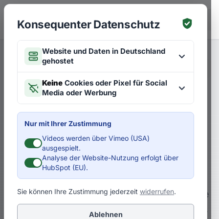
Zum Hauptinhalt springen
EN
Konsequenter Datenschutz
Website und Daten in Deutschland
gehostet
Merken
Artikel zu Strategien
EN
Keine
Cookies oder Pixel für Social
Media oder Werbung
Sichern Sie Ihre Existenz – in
Zukunftsmärkten
Nur mit Ihrer Zustimmung
Videos werden über Vimeo (USA)
D
Dr. Pero Mićić
ausgespielt.
Analyse der Website-Nutzung erfolgt über
HubSpot (EU).
Milliardenmärkte, Zukunftsmärkte,
Sie können Ihre Zustimmung jederzeit
widerrufen
.
Wachstumsmärkte. Manchen klingen diese
Wörter wie aus einer vergangenen Zeit. Es
Ablehnen