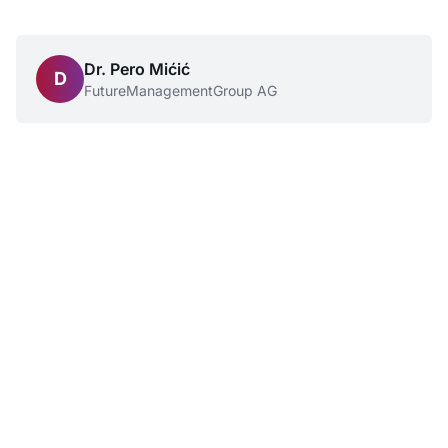
Dr. Pero Mićić
D
FutureManagementGroup AG