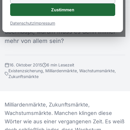
weiß doch schließlich jeder, dass
Zustimmen
Wachstum Teufelszeug ist und dass es
bald keines mehr geben wird. Und
Datenschutz
Impressum
überhaupt, warum muss es denn immer
mehr von allem sein?
16. Oktober 2015
6
min
Lesezeit
Existenzsicherung, Milliardenmärkte, Wachstumsmärkte,
Zukunftsmärkte
Milliardenmärkte, Zukunftsmärkte,
Wachstumsmärkte. Manchen klingen diese
Wörter wie aus einer vergangenen Zeit. Es weiß
doch schließlich jeder, dass Wachstum