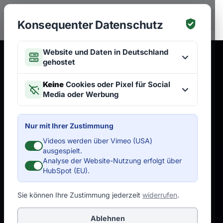
Zum Hauptinhalt springen
EN
Konsequenter Datenschutz
Website und Daten in Deutschland
gehostet
Keine
Cookies oder Pixel für Social
Media oder Werbung
Nur mit Ihrer Zustimmung
Videos werden über Vimeo (USA)
ausgespielt.
Analyse der Website-Nutzung erfolgt über
HubSpot (EU).
Sie können Ihre Zustimmung jederzeit
widerrufen
.
Ablehnen