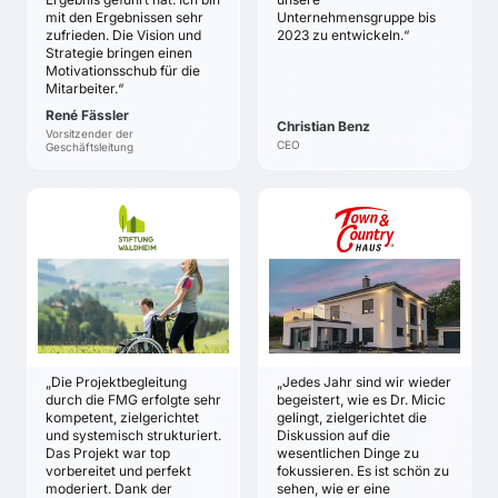
Zuversicht darüber,
mit den Ergebnissen sehr
Unternehmensgruppe bis
dass der richtige Weg
zufrieden. Die Vision und
2023 zu entwickeln.“
eingeschlagen ist
Strategie bringen einen
Motivationsschub für die
Einigkeit über das
Mitarbeiter.“
richtige und nötige Tun
René Fässler
zur Umsetzung der
Christian Benz
Vorsitzender der
Strategie und im
CEO
Geschäftsleitung
Tagesgeschäft
STIFTUNG WALDHEIM
TOWN & COUNTRY
HAUS
Werner Brunner
Gabriele & Jürgen
ZIELE
Dawo
Alle nutzen ein
ZIELE
gemeinsames mentales
Es soll Klarheit und
Set an Sprache und
Einigkeit über die
Prinzipien für die
„Die Projektbegleitung
„Jedes Jahr sind wir wieder
strategische
Strategiearbeit.
durch die FMG erfolgte sehr
begeistert, wie es Dr. Micic
Ausrichtung geschaffen
Es ist klar, welche
kompetent, zielgerichtet
gelingt, zielgerichtet die
werden.
und systemisch strukturiert.
Diskussion auf die
Elemente der Strategie
Das Projekt war top
wesentlichen Dinge zu
Die gemeinsame
beibehalten, verändert
vorbereitet und perfekt
fokussieren. Es ist schön zu
Strategie der
oder angepasst werden.
moderiert. Dank der
sehen, wie er eine
Franchise-Zentrale und