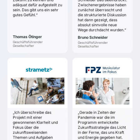
Zukunftsausrichtung
adäquat dafür aufgestellt zu
Zwischenergebnisse haben
bis zum Jahr 2020
sichern.
sein. Das gibt uns ein sehr
zunächst überrascht und
Alternative
gutes Gefühl.“
die strukturierte Diskussion
Zukunftsbilder des
hat dann gezeigt, dass
Unternehmens sind
absolut sinnvolle neue
Wege durchdacht wurden.“
systematisch
entwickelt, das
Thomas Ötinger
Bruno Schneider
relevanteste wurde auf
Geschäftsführender
Geschäftsführender
Gesellschafter
Gesellschafter
Basis einer
umfassenden
Bewertung ausgewählt
STRAMETZ &
FPZ
Klarheit über den Weg
ASSOCIATES
(Ziele, Handlungsfelder,
Dr. Frank
Michael Kühner
Projekte) für die
Schifferdecker-Hoch
nächsten drei bis fünf
ZIELE
ZIELE
Jahre
Systematische
Klares Warum, dem das
Beschäftigung mit den
gesamte Team folgt
Trends und
Klares Bild, was das
„Ich überschreibe das
„Gerade in Zeiten der
Technologien der
Unternehmen für seine
Projekt mit einer
Pandemie war die im
Zukunft
Kunden erreichen will
gewonnenen Klarheit und
Programm entwickelte
Zukunftsrobuste
Fokus über die
Zukunftsstrategie das Licht
Starkes Zukunftsbild,
zukunftsweisenden
in der Ferne, das uns Kraft
Ausrichtung des
dass das gesamte Team
Themen und Aufgaben
und Energie gegeben hat.
Unternehmens