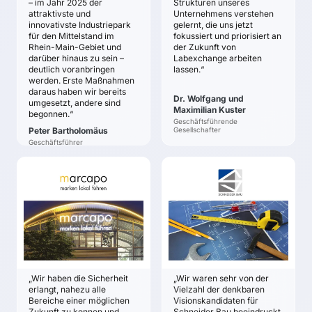
Produkten,
– im Jahr 2025 der
Strukturen unseres
in der Geschäftsführung
überprüfen und zu
attraktivste und
Dienstleistungen und
Unternehmens verstehen
Systematische und
analysieren.
innovativste Industriepark
gelernt, die uns jetzt
Geschäftskonzepten
fokussierte
für den Mittelstand im
fokussiert und priorisiert an
Nach der Bestimmung
mit Relevanz für das
Rhein-Main-Gebiet und
der Zukunft von
Beschäftigung mit den
der strategischen Vision
Instandhaltungsmanagement.
darüber hinaus zu sein –
Labexchange arbeiten
Trends und
wurden notwendige
deutlich voranbringen
Ergänzung der
lassen.“
Technologien der
Maßnahmen und
werden. Erste Maßnahmen
externen Sicht durch
Zukunft
Projekte abgeleitet,
daraus haben wir bereits
Ideen und Ansätze
Dr. Wolfgang und
umgesetzt, andere sind
Verantwortlichkeiten
interner Experten und
Maximilian Kuster
begonnen.“
zugeteilt und eine
Erarbeitung von
Geschäftsführende
Peter Bartholomäus
Gesellschafter
Projektroadmap
Zukunftschancen als
Geschäftsführer
erstellt.
Grundlage für eigene,
neue Angebote.
MARCAPO
SCHNEIDERBAU
Motivation der
Thomas Ötinger
Bruno Schneider
Projektteilnehmer für
die Arbeit an
ZIELE
ZIELE
Zukunftsthemen.
Die großen technischen
Die gemeinsame
Veränderungen dieser
Zukunftsstrategie
Welt kennen und für das
basiert auf soliden
Unternehmen nutzen.
Annahmen über
„Wir haben die Sicherheit
„Wir waren sehr von der
relevante
Wettbewerbsfähigkeit
erlangt, nahezu alle
Vielzahl der denkbaren
Entwicklungen im
mit einer klaren
Bereiche einer möglichen
Visionskandidaten für
Unternehmensumfeld
Zukunft zu kennen und
Schneider Bau beeindruckt.