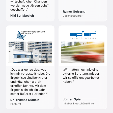
wirtschaftlichen Chancen
Herausforderungen und
werden neue „Green Jobs“
Chancen
geschaffen.“
Rainer Gehrung
Niki Berlakovich
Geschäftsführer
GEMEINSCHAFTSKLINIKUM
SPIER
MITTELRHEIN
FAHRZEUGWERK
Dr. Thomas Nüßlein
Jürgen Spier
ZIELE
ZIELE
Zukunftsworkshop zur
Entwicklung einer
Identifikation der
gemeinsamen
Zukunftsfragen, die zur
strategischen Vision
„Das war genau das, was
„Wir hatten noch nie eine
Gestaltung der Kinder-
„Spier 2023“ sowie die
ich mir vorgestellt habe. Die
externe Beratung, mit der
und Jugendheilkunde
Erarbeitung einer
Ergebnisse sind konkreter
wir so effizient gearbeitet
relevant sind, mit dem
Roadmap für den Weg
und nützlicher, als ich
haben.“
fachlichen
zur Vision
erhoffen konnte. Mit dem
Ergebnis bin ich ein Jahr
Führungsteam der
Beschließen klarer
später äußerst zufrieden.“
Klinik.
Ziele für 2013/2014
Jürgen Spier
Dr. Thomas Nüßlein
sowie deren präzise
Inhaber & Geschäftsführer
Chefarzt
Ausarbeitung und die
Verknüpfung mit