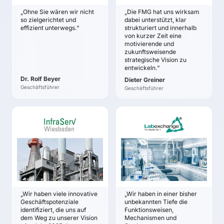
Um die zukünftigen
„Ohne Sie wären wir nicht
„Die FMG hat uns wirksam
Veränderungen im
so zielgerichtet und
dabei unterstützt, klar
Marktumfeld besser zu
effizient unterwegs.“
strukturiert und innerhalb
von kurzer Zeit eine
verstehen, wurde ein
motivierende und
Zukunfts-Radar
zukunftsweisende
durchgeführt und
strategische Vision zu
potenzielle
entwickeln.“
Geschäftsmodelle für
Dr. Rolf Beyer
Dieter Greiner
die Zukunft rudimentär
Geschäftsführer
Geschäftsführer
vorgedacht.
Mittels der spezifischen
Analyse der Sinus
INFRASERV
LABEXCHANGE
Milieus wurden zudem
WIESBADEN
Dr. Wolfgang und
die Veränderungen
Peter Bartholomäus
Maximilian Kuster
hinsichtlich der
Kundengruppen
ZIELE
ZIELE
analysiert.
Identifikation
Erarbeitung einer
Die Entwicklung der
innovativer Ansätze
Zukunftsstrategie
Visionskandidaten hat
von Start-Ups und
Klärung der
dazu geführt, mehrere
„Wir haben viele innovative
„Wir haben in einer bisher
Best-Practice
Zukunftsausrichtung im
Geschäftspotenziale
unbekannten Tiefe die
potenzielle
Unternehmen anderer
Zuge des
identifiziert, die uns auf
Funktionsweisen,
Ausrichtungsmöglichkeiten
Branchen zu
dem Weg zu unserer Vision
Mechanismen und
Generationenwechsels
des Unternehmens zu