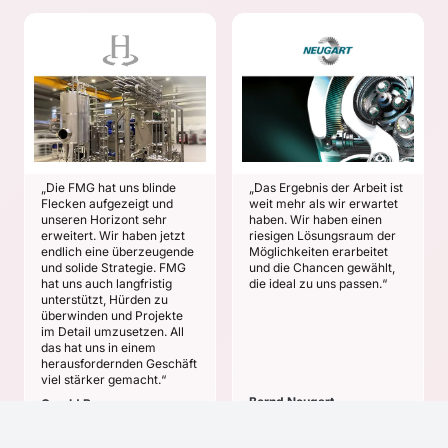
HÜTTENHEIN
NEUGART
Gerald Rees
Bernd Neugart
ZIELE
ZIELE
Systematische
Zukunftssicherheit des
Beschäftigung mit den
Unternehmens durch
Trends und
neue Ertragsquellen
Technologien der
stärken.
„Die FMG hat uns blinde
„Das Ergebnis der Arbeit ist
Zukunft
Die nächste Ära des
Flecken aufgezeigt und
weit mehr als wir erwartet
Zukunftsrobuste
Unternehmens
unseren Horizont sehr
haben. Wir haben einen
erweitert. Wir haben jetzt
riesigen Lösungsraum der
Ausrichtung des
entwickeln und
endlich eine überzeugende
Möglichkeiten erarbeitet
Unternehmens
vorbereiten.
und solide Strategie. FMG
und die Chancen gewählt,
Unternehmensagilität
hat uns auch langfristig
die ideal zu uns passen.“
und -Resilienz erhöhen.
unterstützt, Hürden zu
überwinden und Projekte
Begründete
im Detail umzusetzen. All
Zukunftsfreude im
das hat uns in einem
Unternehmen schaffen.
herausfordernden Geschäft
viel stärker gemacht.“
Bernd Neugart
Gerald Rees
Geschäftsführender
Geschäftsführender
Gesellschafter
Gesellschafter