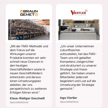
erkannt und
Zukunftsfreude erzeugt
BRAUN METALL
zu haben
VIERTLER
Klaus-Rüdiger
Ingo Viertler
Geschwill
ZIELE
ZIELE
Schaffung von
Freiraum für Strategie
Präzisierte Mission und
und Umsetzung
Chancenfelder als
Grundlage für die
Entwicklung einer
„Mit der FMG-Methodik und
„Um unser Unternehmen
Chancenentwicklung
robusten strategischen
dem Fokus auf die
zukunftssicher
Ausrichtung
Longlist aller
Wirkungen unserer
aufzustellen, hat das FMG-
Produkte konnten wir sehr
Team uns mit geballter
Zukunftschancen
Optimierung des
schnell neue Chancen in
Kompetenz zielgerichtet
Geschäftsmodells für
Bewertung der
den heutigen
und strukturiert zu unserer
Produktivität und Ertrag
Zukunftschancen nach
Geschäftsfeldern sowie in
Strategie und Vision
mehreren Kriterien
neuen Geschäftsfeldern
geführt. Sie haben unsere
Entwicklung des
entwickeln und daraus
Mitarbeiter jederzeit
unternehmerischen
Konzepte für die
einen Umsetzungsplan
begeistert und Lust auf die
Zukunftsbildes
größten
ableiten, der uns
Umsetzung der Strategie
Zukunftschancen mit
perspektivisch zu weiteren
gemacht.“
Umsetzungsplan
Erfolgen führen wird.“
Ingo Viertler
Klaus-Rüdiger Geschwill
Geschäftsführer
Geschäftsführer