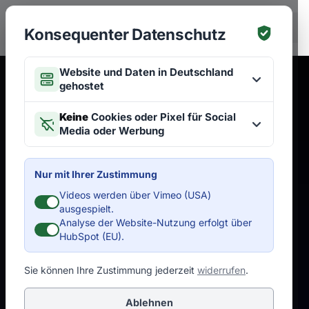
Zum Hauptinhalt springen
EN
Konsequenter Datenschutz
Website und Daten in Deutschland
gehostet
Keine
Cookies oder Pixel für Social
Media oder Werbung
Nur mit Ihrer Zustimmung
Videos werden über Vimeo (USA)
ausgespielt.
Analyse der Website-Nutzung erfolgt über
HubSpot (EU).
Sie können Ihre Zustimmung jederzeit
widerrufen
.
Ablehnen