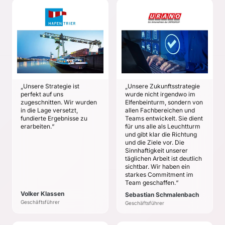
HAFEN TRIER
URANO
Volker Klassen
Sebastian
Schmalenbach
ZIELE
ZIELE
Das Unternehmen
robust und
Zukunftsausrichtung,
zukunftssicher
die allen Mitarbeitern
aufstellen.
Orientierung und neue
„Unsere Strategie ist
„Unsere Zukunftsstrategie
Energie gibt.
Erarbeitung
perfekt auf uns
wurde nicht irgendwo im
bestmöglicher
Entwicklung der
zugeschnitten. Wir wurden
Elfenbeinturm, sondern von
in die Lage versetzt,
allen Fachbereichen und
Maßnahmen, um auf die
Mission und Vision der
fundierte Ergebnisse zu
Teams entwickelt. Sie dient
Veränderungen unserer
Haupteinheiten als
erarbeiten.“
für uns alle als Leuchtturm
Zeit vorbereitet zu sein.
Beitrag zur URANO-
und gibt klar die Richtung
Ausrichtung auf Team-
und die Ziele vor. Die
Ebene.
Sinnhaftigkeit unserer
täglichen Arbeit ist deutlich
Roadmap mit konkreten
sichtbar. Wir haben ein
Zielen und Aktivitäten,
starkes Commitment im
um die
Team geschaffen.“
Zukunftsausrichtung
Volker Klassen
Sebastian Schmalenbach
praktisch umzusetzen.
Geschäftsführer
Geschäftsführer