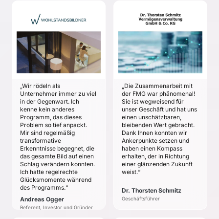
individuellen Zielen der
Führungskräfte
WOHLSTANDSBILDNER
SCHMITZ
VERMÖGENSVERWALTUNG
Andreas Ogger
Dr. Thorsten Schmitz
ZIELE
ZIELE
Das Unternehmen mit
Prozessoptimierung mit
Hilfe technologischer
dem Ziel der
Werkzeuge deutlich
Automatisierung
produktiver machen.
„Wir rödeln als
„Die Zusammenarbeit mit
Mehr Anziehungskraft
Das Geschäft
Unternehmer immer zu viel
der FMG war phänomenal!
auf Kunden
zukunftssicherer und
in der Gegenwart. Ich
Sie ist wegweisend für
kenne kein anderes
unser Geschäft und hat uns
skalierbarer machen.
Unternehmen
Programm, das dieses
einen unschätzbaren,
übergabefähig für die
Problem so tief anpackt.
bleibenden Wert gebracht.
nächste Generation
Mir sind regelmäßig
Dank Ihnen konnten wir
machen
transformative
Ankerpunkte setzen und
Erkenntnisse begegnet, die
haben einen Kompass
das gesamte Bild auf einen
erhalten, der in Richtung
Schlag verändern konnten.
einer glänzenden Zukunft
Ich hatte regelrechte
weist.“
Glücksmomente während
des Programms.“
Dr. Thorsten Schmitz
Andreas Ogger
Geschäftsführer
Referent, Investor und Gründer