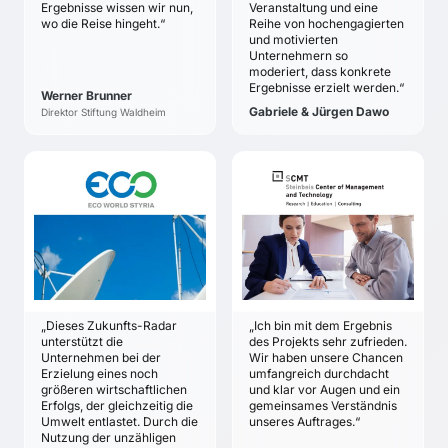
Es ist klar und
Ergebnisse wissen wir nun,
Veranstaltung und eine
der Partner soll
wo die Reise hingeht.“
Reihe von hochengagierten
transparent, was
erarbeitet werden.
und motivierten
zurückgestellt wird.
Unternehmern so
Eine Trend- und
Für die wichtigsten
moderiert, dass konkrete
Szenario-Analyse des
Strategiefragen sind
Ergebnisse erzielt werden.“
Werner Brunner
zukünftigen Markt-
alternative
Gabriele & Jürgen Dawo
Direktor Stiftung Waldheim
Umfelds soll Basis für
Antwortoptionen
fundierte
erkannt und diskutiert.
Zukunftsannahmen und
Für die wichtigsten
potenzielle
ECO WORLD STYRIA
SCMT STEINBEIS
Strategiefragen ist ein
Überraschungen
CENTER
Niki Berlakovich
gemeinsam erstrebter
schaffen.
Rainer Gehrung
Anspruch formuliert.
ZIELE
Systematische
Die nächsten Schritte
ZIELE
Chancen-Entwicklung
Entwicklung eines
sind transparent.
Entwicklung einer
soll sicherstellen, dass
Zukunftsradar-Systems
klaren, gemeinsamen
alle Möglichkeiten zur
für Eco World Styria
und identitätsstiftenden
Sicherung und zum
Übersicht über die
„Dieses Zukunfts-Radar
„Ich bin mit dem Ergebnis
Vision für das SCMT.
Ausbau der
wichtigsten
unterstützt die
des Projekts sehr zufrieden.
Marktposition
Zukunftsfaktoren der
Unternehmen bei der
Wir haben unsere Chancen
ausgeschöpft werden.
Erzielung eines noch
umfangreich durchdacht
Energie- und
größeren wirtschaftlichen
und klar vor Augen und ein
Umweltbranche
Erfolgs, der gleichzeitig die
gemeinsames Verständnis
Konkrete
Umwelt entlastet. Durch die
unseres Auftrages.“
Marktauswirkungen,
Nutzung der unzähligen