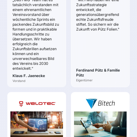
Unterstützung auf eine
Prioritäten, neue
tatsächlich verstanden mit
Zukunftsstrategie
neue zukunftsweisende
Ertragsquellen und
einem ehrenamtlichen
entwickelt, die
Ebene heben und somit
verbesserte
Vereinsvorstand über
generationsübergreifend
wöchentliche Sprints ein
Vorbild zukünftiger
echte Zukunftsfreude
Marktposition.
packendes Zukunftsbild zu
stiftet. So sichern wir die
governance zu sein.
Eine differenzierte
formen und in praktikable
Zukunft von Pütz Folien."
Entwicklung eines
Positionierung
Handlungsschritte zu
klaren Zukunftsbildes.
erreichen, die zu
übersetzen. Wir haben
erfolgreich die
höherem Umsatz und
Zukunftsbrillen aufsetzen
Ertrag führt.
können und ein
Strategische Klarheit
unverwechselbares Bild
schaffen: Konsistente,
des Vereins bis 2030
entwickelt.“
unternehmensweit
Ferdinand Pütz & Familie
verstandene Strategie
Pütz
Klaus F. Jaenecke
etablieren.
Eigentümer
Vorstand
Geschäftsmodell
zukunftsfähig machen:
Resilient gegenüber
WELOTEC
BITECH
Marktveränderungen
Dr. Reinhard Lülff
Serge N’Silu
und Skalierbarkeit
ZIELE
schaffen.
ZIELE
Umsetzungskraft
Eine systematische
Aufbau eines
erhöhen
Fokussierung einer
zukunftssicheren
Vielzahl an Ideen
Geschäfts mithilfe einer