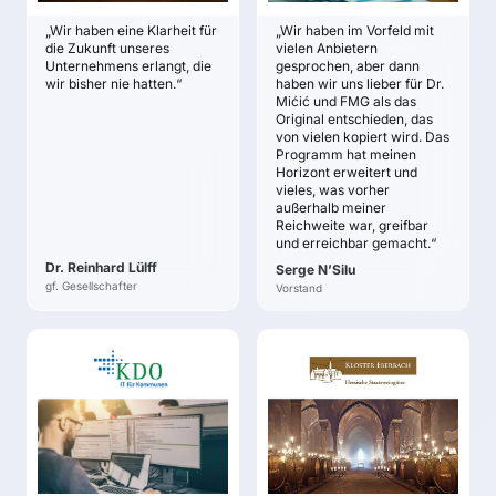
soliden und methodisch
Erarbeitung eines
„Wir haben eine Klarheit für
„Wir haben im Vorfeld mit
strukturierten
Kompasses mit
die Zukunft unseres
vielen Anbietern
Vorgehensweise.
eindeutigen Leitlinien
Unternehmens erlangt, die
gesprochen, aber dann
wir bisher nie hatten.“
haben wir uns lieber für Dr.
für die tägliche Arbeit
Eine aus dem
Mićić und FMG als das
Unternehmen heraus
Priorisierung eines
Original entschieden, das
entwickelte
unternehmensweiten
von vielen kopiert wird. Das
Zukunftsstrategie mit
strategischen Fokus
Programm hat meinen
einem hoch-
Horizont erweitert und
gegenüber einer
vieles, was vorher
motivierten Team.
Projektorientierung
außerhalb meiner
Verdeutlichung sowie
Reichweite war, greifbar
Kommunikation der
und erreichbar gemacht.“
nachhaltigen
Dr. Reinhard Lülff
Serge N’Silu
Zukunftsplanung des
gf. Gesellschafter
Vorstand
Unternehmens
KDO
KLOSTER EBERBACH
Dr. Rolf Beyer
Dieter Greiner
ZIELE
ZIELE
Keine Ziele hinterlegt.
Zukunftsstrategie-
Entwicklung in 4
Schritten.