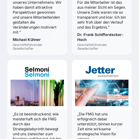
beflügelt
unseres Unternehmens. Wir
Für die Mitarbeiter ist das
haben damit attraktive
aus meiner Sicht ein Segen.
Perspektiven gewonnen
Unsere Ziele waren nie so
und unsere Mitarbeitenden
transparent und klar. Ich bin
gestalten die
sehr froh über den Verlauf
Veränderungen motiviert
und das Ergebnis.“
mit.“
Dr. Frank Schifferdecker-
Michael Kühner
Hoch
Geschäftsführender
Geschäftsführender
Gesellschafter
Gesellschafter
SELMONI
JETTER AG
René Fässler
Christian Benz
ZIELE
ZIELE
Klarheit und
Ziel des Projekts war
Orientierung über die
das Erkennen
Positionierung, die
zukünftiger
Mission und das
Wachstumsfelder für
„Es ist beeindruckend, wie
„Die FMG hat uns
Geschäftsmodell der
die Jetter AG.
meisterhaft sich die FMG
erfolgreich dabei
Selmoni-Gruppe in der
durch das
unterstützt, binnen kurzer
Zukunft
Strategielabyrinth bewegt
Zeit eine wirksame
und uns zielsicher zum
strategische Vision für
Sicherheit und
Ergebnis geführt hat. Ich bin
unsere