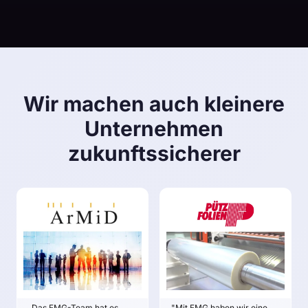
Wir machen auch kleinere
Unternehmen
zukunftssicherer
ARMID
PÜTZ
Klaus F. Jaenecke
Ferdinand Pütz &
Familie Pütz
ZIELE
ZIELE
Bestehende
Erfolgsfaktoren der von
Nachhaltiges
ArMiD gebotenen
Wachstum sichern:
Mandatsträger-
Klare strategische
„Das FMG-Team hat es
"Mit FMG haben wir eine