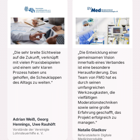
VLH
BV MED
Adrian Weiß, Georg
Natalie Gladkov
Hennings, Uwe
ZIELE
Rauhöft
Entwicklung eines
ZIELE
detaillierten
Zukunftsbildes einer
Solide Basis zur
digitalen Versorgung
Entwicklung der
„Die sehr breite Sichtweise
„Die Entwicklung einer
durch MedTech im Jahr
strategischen Vision
auf die Zukunft, verknüpft
gemeinsamen Vision
2035 und Strategie zur
mit vielen Praxisbeispielen
Orientierung darüber,
innerhalb eines Verbandes
Umsetzung.
und einem sehr klaren
ist eine besondere
worauf wir uns in den
Prozess haben uns
Herausforderung. Das
kommenden 10 Jahren
geholfen, die Scheuklappen
Team von FMG hat es
einstellen müssen
des Alltags zu weiten.“
durch seinen
Sicherheit, die
umfangreichen
Werkzeugkasten, die
bedrohlichsten
vielfältigen
Disruptionen und deren
Moderationstechniken
potenzielle
sowie seine große
Auswirkungen erkannt
Erfahrung geschafft, das
zu haben
Projekt erfolgreich zu
Adrian Weiß, Georg
managen.“
Hennings, Uwe Rauhöft
Zuversicht, viele gute
Vorstände der Vereinigte
Natalie Gladkov
Chancen zur
Lohnsteuerhilfe e. V.
Referatsleiterin Digitale
Gestaltung der Vision
Medizinprodukte