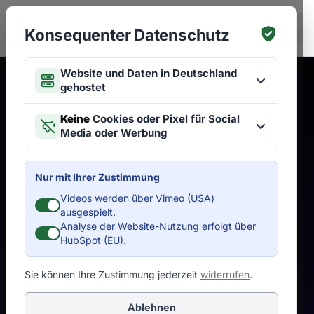
Zum Hauptinhalt springen
EN
Konsequenter Datenschutz
Website und Daten in Deutschland
gehostet
Keine
Cookies oder Pixel für Social
Media oder Werbung
Nur mit Ihrer Zustimmung
Videos werden über Vimeo (USA)
ausgespielt.
Analyse der Website-Nutzung erfolgt über
HubSpot (EU).
Sie können Ihre Zustimmung jederzeit
widerrufen
.
Ablehnen