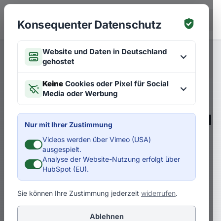
Zum Hauptinhalt springen
EN
Konsequenter Datenschutz
Website und Daten in Deutschland
gehostet
Merken
Artikel zu Strategien
EN
Keine
Cookies oder Pixel für Social
Media oder Werbung
Krisen-Chance Nr. 01: Führe!
Nimm die Rolle als Leader und
Nur mit Ihrer Zustimmung
"Held" in der Krise an
Videos werden über Vimeo (USA)
ausgespielt.
Analyse der Website-Nutzung erfolgt über
D
Dr. Pero Mićić
HubSpot (EU).
Sie können Ihre Zustimmung jederzeit
widerrufen
.
Zukunft und Chancen in der Corona-Krise:
Welche konkreten Chancen haben Sie in
Ablehnen