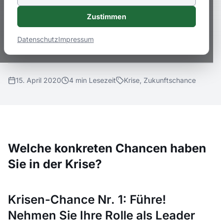
der Krise? Krisen-Chance Nr. 1: Führe!
Zustimmen
Nimm die Rolle als Leader und „Held“ in
der Krise an
Datenschutz
Impressum
15. April 2020
4
min
Lesezeit
Krise, Zukunftschance
Welche konkreten Chancen haben
Sie in der Krise?
Krisen-Chance Nr. 1: Führe!
Nehmen Sie Ihre Rolle als Leader