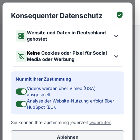
Zum Hauptinhalt springen
EN
Konsequenter Datenschutz
Website und Daten in Deutschland
gehostet
Merken
Artikel zu Strategien
EN
Keine
Cookies oder Pixel für Social
Media oder Werbung
Interview mit Dr. Christian
Terfloth: Was macht Jowat zu
Nur mit Ihrer Zustimmung
einem zukunftssicheren
Videos werden über Vimeo (USA)
ausgespielt.
Unternehmen?
Analyse der Website-Nutzung erfolgt über
HubSpot (EU).
D
Dr. Pero Mićić
Sie können Ihre Zustimmung jederzeit
widerrufen
.
Ich habe mit Dr. Christian Terfloth darüber
Ablehnen