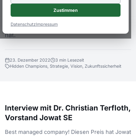
gesprochen, wie er mit seinen beiden
Zustimmen
Vorstandskollegen Jowat zu einem
zukunftssicheren Unternehmen gemacht
Datenschutz
Impressum
hat.
23. Dezember 2022
3
min
Lesezeit
Hidden Champions, Strategie, Vision, Zukunftssicherheit
Interview mit Dr. Christian Terfloth,
Vorstand Jowat SE
Best managed company! Diesen Preis hat Jowat