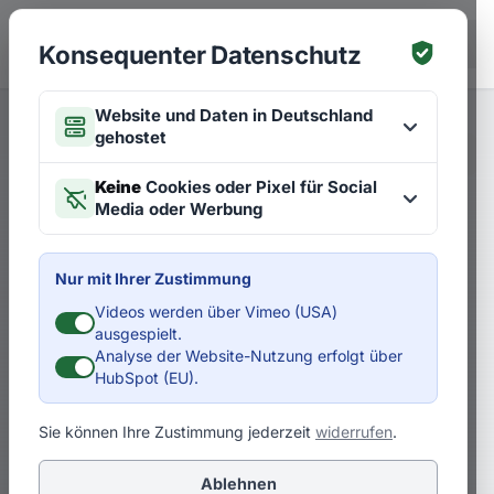
Zum Hauptinhalt springen
EN
Konsequenter Datenschutz
Website und Daten in Deutschland
gehostet
Merken
Artikel zu Zukünften
EN
Keine
Cookies oder Pixel für Social
Media oder Werbung
Was kann man heute tun, um
die Chancen der „Circular
Nur mit Ihrer Zustimmung
Economy“ zu nutzen?
Videos werden über Vimeo (USA)
ausgespielt.
Analyse der Website-Nutzung erfolgt über
Das Thema Circular Economy gewinnt
HubSpot (EU).
rasant an Relevanz. Jedes Unternehmen
muss sich mit diesem Trend
Sie können Ihre Zustimmung jederzeit
widerrufen
.
auseinandersetzen. Jedes Unternehmen
Ablehnen