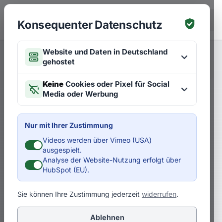
Zum Hauptinhalt springen
EN
Konsequenter Datenschutz
Website und Daten in Deutschland
gehostet
Merken
Artikel zu Zukünften
EN
Keine
Cookies oder Pixel für Social
Media oder Werbung
5 Visionskandidaten für
Automobilzulieferer
Nur mit Ihrer Zustimmung
Videos werden über Vimeo (USA)
Digitalisierung, Elektrifizierung und
ausgespielt.
autonomes Fahren sowie neue
Analyse der Website-Nutzung erfolgt über
HubSpot (EU).
Zielgruppen und Nutzungsformen von
Mobilitätsangeboten eröffnen
Sie können Ihre Zustimmung jederzeit
widerrufen
.
Automobilzulieferern in den nächsten
Ablehnen