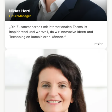
Niklas Hertl
FutureManager
„Die Zusammenarbeit mit internationalen Teams ist
inspirierend und wertvoll, da wir innovative Ideen und
Technologien kombinieren können.“
mehr
NIKLAS HERTL
FutureManager
Studium Logistik und Handel in Hamburg
●
Gründung im Bereich Nahrungsergänzungsmittel
●
Studium Unternehmensgründung und Entrepreneurship
●