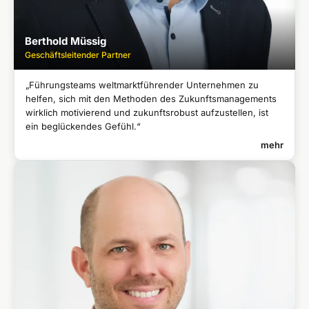
Berthold Müssig
Geschäftsleitender Partner
„Führungsteams weltmarktführender Unternehmen zu
helfen, sich mit den Methoden des Zukunftsmanagements
wirklich motivierend und zukunftsrobust aufzustellen, ist
ein beglückendes Gefühl.“
mehr
BERTHOLD MÜSSIG
Geschäftsleitender Partner
Langjährige Führung in Pre-Sales und Servicemanagement bei
●
einem Global Player in ICT
Weltweite Sales-Marketing-Verantwortung bei einem TK-
●
Unternehmen in Paris
Referent bei der ZFU International Business School in Thalwil
●
(Schweiz)