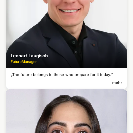
Lennart Laugisch
FutureManager
„The future belongs to those who prepare for it today.“
mehr
LENNART LAUGISCH
FutureManager
B.Sc. International Business
●
M.Sc. Business Innovation and Entrepreneurship
●
Internationale Erfahrung in Berlin und London
●