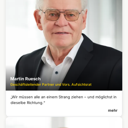
Assistant Professor an der Ludwig-Maximilians-Universität
●
München
Promoviert in systematischer Theologie und Kirchenrecht an der
●
LMU München
Studium in Rom, Feldkirch und München
●
Martin Ruesch
Geschäftsleitender Partner und Vors. Aufsichtsrat
„Wir müssen alle an einem Strang ziehen – und möglichst in
dieselbe Richtung.“
mehr
MARTIN RUESCH