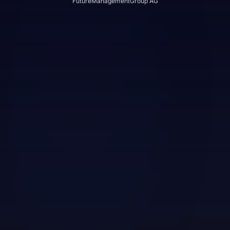
FutureManagementGroup AG