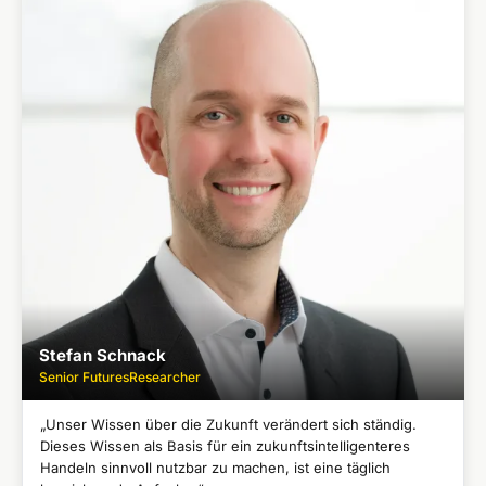
Geschäftsleitender Partner und Vors. Aufsichtsrat
Vertriebskarriere bei IBM
●
Erfolgreicher Aufbau innovativer Unternehmen in Deutschland
●
und Russland
Beiratsfunktionen in einigen Start-Ups
●
Studium der Volkswirtschaftslehre
●
Mit-Gründer der FutureManagementGroup AG
●
Stefan Schnack
Senior FuturesResearcher
„Unser Wissen über die Zukunft verändert sich ständig.
Dieses Wissen als Basis für ein zukunftsintelligenteres
Handeln sinnvoll nutzbar zu machen, ist eine täglich