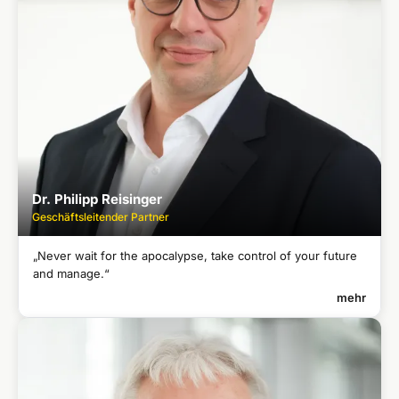
Staatlich geprüfter Rettungsassistent und
●
Kriseninterventionsberater
Dr. Philipp Reisinger
Geschäftsleitender Partner
„Never wait for the apocalypse, take control of your future
and manage.“
mehr
DR. PHILIPP REISINGER
Geschäftsleitender Partner
Honorardozent an der Fresenius University of Applied Sciences
●