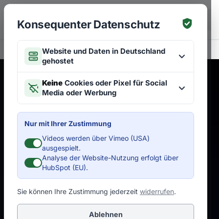
Zum Hauptinhalt springen
EN
Konsequenter Datenschutz
Website und Daten in Deutschland
gehostet
Keine
Cookies oder Pixel für Social
Media oder Werbung
Nur mit Ihrer Zustimmung
Videos werden über Vimeo (USA)
ausgespielt.
Analyse der Website-Nutzung erfolgt über
HubSpot (EU).
Sie können Ihre Zustimmung jederzeit
widerrufen
.
Ablehnen