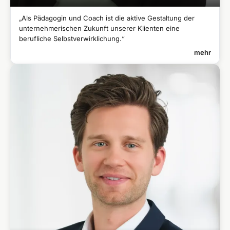
„Als Pädagogin und Coach ist die aktive Gestaltung der
unternehmerischen Zukunft unserer Klienten eine
berufliche Selbstverwirklichung.“
mehr
DR. BETTINA MURATOVIĆ
Senior FutureManager
Ausgebildete Coach (FH)
●
Promotion in Erziehungswissenschaften, Universität Mainz
●
Studium der Medienpädagogik
●