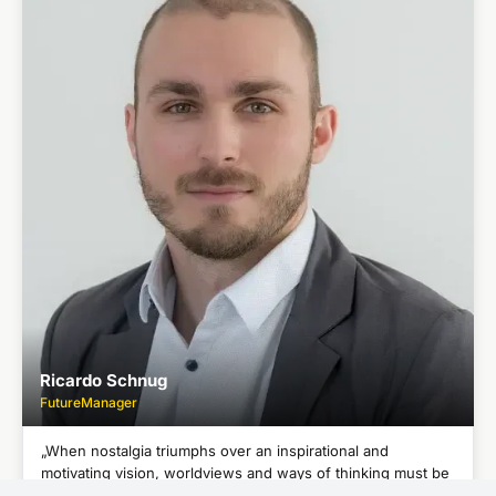
DAVID JOLIE
FutureAnalyst
Bachelor in Wirtschaftswissenschaften
●
Master in Accounting and Finance
●
Gründer eines Nachhilfeunternehmens
●
Ricardo Schnug
FutureManager
„When nostalgia triumphs over an inspirational and
motivating vision, worldviews and ways of thinking must be
adjusted.“