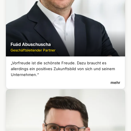
Diplom-Betriebswirt, Absolvent des International Management
●
Programms am INSEAD, Fontainebleau
Fuád Abuschuscha
Geschäftsleitender Partner
„Vorfreude ist die schönste Freude. Dazu braucht es
allerdings ein positives Zukunftsbild von sich und seinem
Unternehmen.“
mehr
FUÁD ABUSCHUSCHA
Geschäftsleitender Partner
Studium der Mathematik an der Technischen Universität
●
Darmstadt
Abschluss als Diplomkaufmann an der Universität Mainz
●