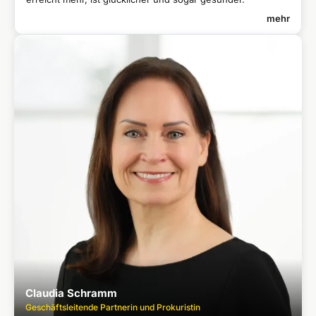
mehr
PROF. DR. PERO MIĆIĆ
Gründer und CEO
Gründete 1991 das erste Unternehmen für Zukunftsmanagement
●
in Europa
Vorsitzender des Vorstands der FutureManagementGroup AG
●
Professor für Foresight and Strategy an der Steinbeis-
●
Hochschule Berlin
Seit seiner Jugend Unternehmer, seit 35 Jahren führt er eigene
●
Mitarbeiter
Aktiver Investor, u.a. im Feld der Künstlichen Intelligenz
●
Über 1.300 Projekte: Zukunftsmärkte analysiert, Visionen und
●
Strategien entwickelt
Präsident des Leader’s Foresight Institute in Luzern
●
Gründungsmitglied der Association of Professional Futurists
●
Claudia Schramm
(USA)
Geschäftsleitende Partnerin und Prokuristin
Mehrere preisgekrönte Bücher in renommierten Verlagen
●