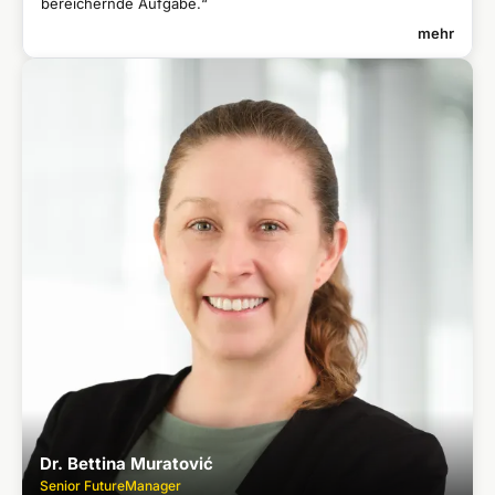
bereichernde Aufgabe.“
mehr
STEFAN SCHNACK
Senior FuturesResearcher
Content Writer bei einer Medienagentur
●
Studium Allgemeine und Vergleichende Literaturwissenschaft,
●
Universität Mainz
Dr. Bettina Muratović
Senior FutureManager