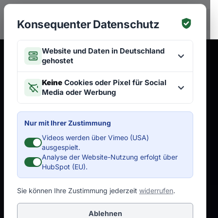
Zum Hauptinhalt springen
EN
Konsequenter Datenschutz
Website und Daten in Deutschland
gehostet
Keine
Cookies oder Pixel für Social
Media oder Werbung
Nur mit Ihrer Zustimmung
Videos werden über Vimeo (USA)
ausgespielt.
Analyse der Website-Nutzung erfolgt über
HubSpot (EU).
Sie können Ihre Zustimmung jederzeit
widerrufen
.
Ablehnen