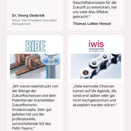
Geschäftskonzepte für die
Grundlage für weiteres
sollten in den
Zukunft zu entwickeln, hat
profitables Wachstum
angestammten
uns viele Aha-Effekte
schaffen
Dr. Georg Oenbrink
Geschäftsfeldern
gebracht.“
Senior Vice President Innovation
liegen.
Thomas Lothar Hensel
Management
RICHARD BERGNER
IWIS
HOLDING
MOTORSYSTEME
Frank A. Bergner
Peter Markowsky
ZIELE
ZIELE
Langfristige
Attraktive
Wachstumsrichtungen
Zukunftsmärkte
der RIBE Holding
identifizieren, sowohl
„Wir waren beeindruckt von
„Viele wertvolle Chancen
bestimmen und
im angestammten
der Menge der
kamen auf die Agenda, die
synergetische
Geschäftsfeld als auch
Zukunftschancen und dem
sonst erst später oder gar
Zukunftsmärkte
in angrenzenden und
Potential der erarbeiteten
nicht hochgekommen und
identifizieren
entfernten
Zukunftsmarkt-
akzeptiert worden wären.“
Grobkonzepte. Sehr gut
Geschäftsfeldern
Wie könnte die
gefallen hat uns der
langfristige
professionelle,
Wachstums-
zurückhaltende Stil des
Entwicklung aussehen?
FMG-Teams.“