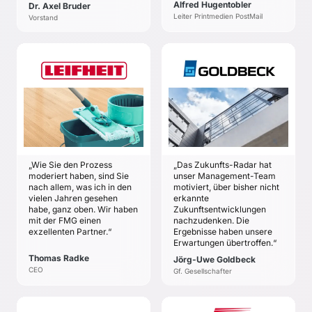
Alfred Hugentobler
Dr. Axel Bruder
Leiter Printmedien PostMail
Vorstand
LEIFHEIT AG
GOLDBECK GMBH
Thomas Radke
Jörg-Uwe Goldbeck
ZIELE
ZIELE
Ein gemeinsam
Identifikation potenziell
getragenes Verständnis
relevanter Trends,
einer langfristigen
Themen und
Unternehmensvision
Technologien der
„Wie Sie den Prozess
„Das Zukunfts-Radar hat
aufgrund eines
Zukunft
moderiert haben, sind Sie
unser Management-Team
konkreten und
Erkennen, wie diese
nach allem, was ich in den
motiviert, über bisher nicht
faszinierenden Bildes
vielen Jahren gesehen
erkannte
Faktoren aktiv als
habe, ganz oben. Wir haben
der Zukunft der Leifheit
Zukunftsentwicklungen
Chancen in
mit der FMG einen
nachzudenken. Die
AG 2020.
Zukunftsmärkten
exzellenten Partner.“
Ergebnisse haben unsere
nutzbar sind.
Erwartungen übertroffen.“
Begeisterung des
Thomas Radke
Jörg-Uwe Goldbeck
Teams für die
CEO
Gf. Gesellschafter
systematische Arbeit an
der langfristigen
Zukunft.