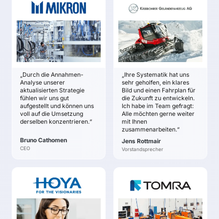
MIKRON GRUPPE
KÄSSBOHRER
Geschäftseinheit
GELÄNDEFAHRZEUGE
Bruno Cathomen
Jens Rottmair
ZIELE
ZIELE
Ziel des Projekts war
Schaffung solider und
es, die aktualisierte
gemeinsamer
Unternehmensstrategie
Zukunftsannahmen im
dahingehend zu
„Durch die Annahmen-
„Ihre Systematik hat uns
Führungsteam als Basis
überprüfen, ob die
Analyse unserer
sehr geholfen, ein klares
des Geschäft und der
zugrundeliegenden
aktualisierten Strategie
Bild und einen Fahrplan für
Strategie.
Zukunftsannahmen
fühlen wir uns gut
die Zukunft zu entwickeln.
aufgestellt und können uns
valide sind und einer
Ich habe im Team gefragt:
Ein klares Zukunftsbild,
voll auf die Umsetzung
Alle möchten gerne weiter
Prüfung seitens der
wie die nächste Ära von
derselben konzentrieren.“
mit Ihnen
FMG standhalten.
Kässbohrer aussehen
zusammenarbeiten.“
soll und wie wir
Bruno Cathomen
Jens Rottmair
unabhängiger vom
CEO
Vorstandsprecher
Schnee werden.
Umsetzungs-
Roadmaps mit klaren
HOYA VISION CARE
TOMRA SORTING
Prioritäten, Zielen,
SOLUTIONS
Dr. Holger Warth
Maßnahmen und
Dr. Volker Rehrmann
Verantwortlichkeiten.
ZIELE
ZIELE
Hoya Vision Care