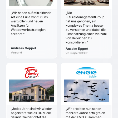
Strategie- und
gesamten
Innovationen im
Innovationsprozesse.
Führungsteam stärken
Bereich „E-Plattformen
„Wir haben auf mitreißende
„Die
in der Logistik“
Klarheit darüber,
Art eine Fülle von für uns
FutureManagementGroup
welche strategischen
Sicherheit, keine
wertvollen und neuen
hat uns geholfen, ein
Ansätzen für
komplexes Thema besser
Chancen das
wesentlichen
Wettbewerbsstrategien
zu verstehen und dabei die
Unternehmen zur
Entwicklungen zu
erkannt.“
Einschätzung einer Vielzahl
Sicherung der
verpassen
von Bereichen zu
Wettbewerbsposition
Die Auswirkungen des
konsolidieren.“
hat
Eintritts neuer Player
Andreas Göppel
Anselm Eggert
Mehr Sicherheit in
besser verstehen
Vorstand
VP Project SCORE
strategischen
Ausgangsbasis für die
Entscheidungen und
Entwicklung von
Zuversicht, dass die
Strategien und
TOWN & COUNTRY
ENGIE COFELY
Strategie robust ist
Maßnahmen
HAUS
DEUTSCHLAND
Gabriele & Jürgen
Astrid Grüter
Dawo
ZIELE
ZIELE
Entwicklung einer
Zukunftsstrategie bis
Klarheit und Einigkeit
2018, Ableitung und
über die strategische
„Jedes Jahr sind wir wieder
„Wir arbeiten nun schon
Umsetzung
Ausrichtung schaffen.
begeistert, wie es Dr. Micic
mehrere Jahre erfolgreich
strategischer
Die gemeinsame
gelingt, zielgerichtet die
mit der FMG zusammen.