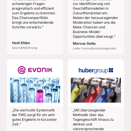
Geschäftsfelder
Zeithorizont von drei
schwierigen Fragen
zur Identifizierung von
Jahren.
Erarbeitung einer
pragmatisch und effizient
Geschäftsmodellen in
zum Ergebnis zu kommen.
Zukunftsmärkten ein.
Strategie zur
Das Chancenportfolio
Neben der herausragenden
Entwicklung eines
bringt uns entscheidende
Moderation haben uns die
neuen Geschäftsfelds
Schritte vorwärts.“
Meta-Chancen und
Business-Model-
Opportunities überzeugt.“
Hedi Ehlen
Marcus Getta
Geschäftsführung
Leiter Innovationsmanagement
EVONIK INDUSTRIES
HUBER GROUP
AG
Thomas Lothar Hensel
Dr. Georg Oenbrink
ZIELE
ZIELE
Neue Märkte
Identifikation von
identifizieren, von
strategischen
denen MHM mittelfristig
Suchfeldern und neuen
leben kann und will, und
„Die wertvolle Systematik
„Mit überzeugender
Geschäftspotenzialen
diese entsprechend
der FMG sorgt für ein sehr
Methodik über das
ihren Potenzialen
Durch die Erkennung
gutes Ergebnis in kürzester
Tagesgeschäft hinaus zu
bewerten.
neuer Geschäftsfelder
Zeit.“
denken und
vielversprechende
und Zukunftsmärkte die
Die Zukunftsmärkte