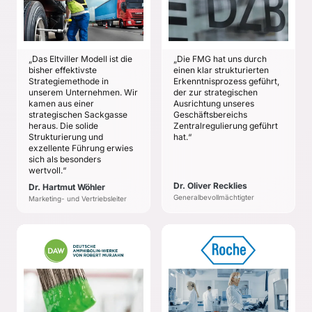
Länderübergreifend die
Die strategische
wesentlichen Trends
Ausrichtung des
und Technologien
Geschäftsbereichs
identifizieren und
„Zentralregulierung“
„Das Eltviller Modell ist die
„Die FMG hat uns durch
analysieren
der DZB BANK
bisher effektivste
einen klar strukturierten
Eine gemeinsame
Strategiemethode in
Erkenntnisprozess geführt,
unserem Unternehmen. Wir
der zur strategischen
strategische Vision für
kamen aus einer
Ausrichtung unseres
die europäische
strategischen Sackgasse
Geschäftsbereichs
Unternehmensgruppe
heraus. Die solide
Zentralregulierung geführt
auf Basis qualifizierter
Strukturierung und
hat.“
Einschätzung der
exzellente Führung erwies
sich als besonders
zukünftigen
wertvoll.“
Entwicklungen
erarbeiten
Dr. Oliver Recklies
Dr. Hartmut Wöhler
Generalbevollmächtigter
Marketing- und Vertriebsleiter
DEUTSCHE
ROCHE
AMPHIBOLIN-WERKE
Henning Franke
Heiko Trimpel
ZIELE
ZIELE
Solidierung der
Solidierung der DAW-
Digitalisierungsstrategie