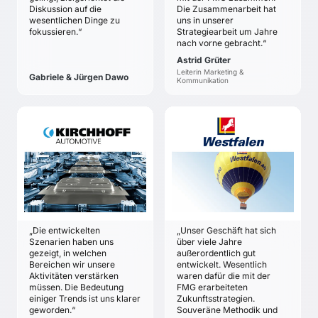
Programme sowie
Strategie der
Diskussion auf die
Die Zusammenarbeit hat
Erkennung und Nutzung
wesentlichen Dinge zu
uns in unserer
Franchise-Zentrale und
fokussieren.“
Strategiearbeit um Jahre
von Chancen im
der Partner erarbeiten.
nach vorne gebracht.“
Zukunftsmarkt
Trend- und Szenario-
„Energieeffizienz-
Astrid Grüter
Analyse als Basis für
Dienstleistungen“.
Leiterin Marketing &
Gabriele & Jürgen Dawo
fundierte
Kommunikation
Zukunftsannahmen.
Systematische
Chancen-Entwicklung
KIRCHHOFF
WESTFALEN AG
zur Sicherung und zum
AUTOMOTIVE GMBH
Günter Rotering
Ausbau der
J. Wolfgang Kirchhoff
Marktposition.
ZIELE
ZIELE
Entwicklung und
Bewertung und
Aktualisierung der
Anpassung der
Zukunftsstrategien in
aktuellen
den drei
„Die entwickelten
„Unser Geschäft hat sich
Unternehmensstrategie
Geschäftsbereichen
Szenarien haben uns
über viele Jahre
auf Basis eines
über fast zwanzig
gezeigt, in welchen
außerordentlich gut
gemeinsam
Jahre guter
Bereichen wir unsere
entwickelt. Wesentlich
getragenen, klaren und
Aktivitäten verstärken
waren dafür die mit der
Zusammenarbeit.
müssen. Die Bedeutung
soliden Verständnisses
FMG erarbeiteten
einiger Trends ist uns klarer
Zukunftsstrategien.
der wahrscheinlichen
geworden.“
Souveräne Methodik und
und möglichen