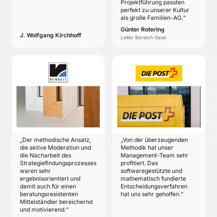
Projektführung passten
Veränderungen im
perfekt zu unserer Kultur
Marktumfeld
als große Familien-AG.“
Günter Rotering
J. Wolfgang Kirchhoff
Leiter Bereich Gase
RENOLIT SE
DIE POST CH AG
Dr. Axel Bruder
Alfred Hugentobler
ZIELE
ZIELE
Entwicklung einer
Chancen-Entwicklung
innovativen und soliden
und -Bewertung für
Zukunftsstrategie
neue und bestehende
Geschäftsfelder im
„Der methodische Ansatz,
„Von der überzeugenden
Medienmarkt.
die aktive Moderation und
Methodik hat unser
die Nacharbeit des
Management-Team sehr
Strategiefindungsprozesses
profitiert. Das
waren sehr
softwaregestützte und
ergebnisorientiert und
mathematisch fundierte
damit auch für einen
Entscheidungsverfahren
beratungsresistenten
hat uns sehr geholfen.“
Mittelständler bereichernd
und motivierend.“