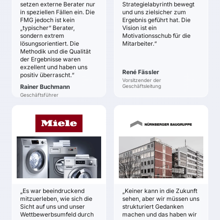
Zukunft
setzen externe Berater nur
Strategielabyrinth bewegt
Mit dieser
in speziellen Fällen ein. Die
und uns zielsicher zum
Zukunftsanalyse ein
Sicherheit und
FMG jedoch ist kein
Ergebnis geführt hat. Die
solides Fundament für
Zuversicht darüber,
„typischer“ Berater,
Vision ist ein
strategische
dass der richtige Weg
sondern extrem
Motivationsschub für die
Entscheidungen
eingeschlagen ist
lösungsorientiert. Die
Mitarbeiter.“
Methodik und die Qualität
schaffen
Einigkeit über das
der Ergebnisse waren
Ein gemeinsames
richtige und nötige Tun
exzellent und haben uns
Verständnis von der
René Fässler
zur Umsetzung der
positiv überrascht.“
Vorsitzender der
Zukunft und für die
Strategie und im
Rainer Buchmann
Geschäftsleitung
Zukunft schaffen
Tagesgeschäft
Geschäftsführer
MIELE & CIE. KG
NÜRNBERGER
BAUGRUPPE
Andreas Enslin
Rudolf Edelmann,
ZIELE
Oswald Heizenreder
Kurz-Portraits realer
ZIELE
und imaginärer
Mehr Klarheit über die
Wettbewerber
Zukunft der für uns
Eine Fülle von
„Es war beeindruckend
„Keiner kann in die Zukunft
relevanten
möglichen
mitzuerleben, wie sich die
sehen, aber wir müssen uns
Bautechnologien
Wettbewerbs-Angriffen
Sicht auf uns und unser
strukturiert Gedanken
Solide,
Wettbewerbsumfeld durch
machen und das haben wir
und deren