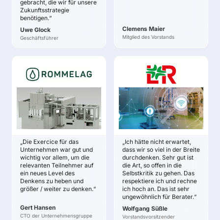
gebracht, die wir für unsere
wesentlichen
Zukunftsstrategie
Bestimmungsfaktoren
benötigen.“
der zukünftigen
Clemens Maier
Uwe Glock
Lösungen der
Mitglied des Vorstands
Geschäftsführer
Gebäudeheiztechnik.
ROMMELAG
LOHMANN &
RAUSCHER
Gert Hansen
Wolfgang Süßle
ZIELE
ZIELE
Die Zukunftsstrategie
Für die
soll unseren
Geschäftseinheit „Set
Mitarbeitern und den
Systems & Hygiene“
Gruppen-Unternehmen
„Die Exercice für das
„Ich hätte nicht erwartet,
wurden Szenarien zum
einen übergeordneten
Unternehmen war gut und
dass wir so viel in der Breite
„OP der Zukunft“ für
Sinn ihres Handelns
wichtig vor allem, um die
durchdenken. Sehr gut ist
das Jahr 2030 in
vermitteln.
relevanten Teilnehmer auf
die Art, so offen in die
Europa entwickelt.
ein neues Level des
Selbstkritik zu gehen. Das
Es ist uns gelungen,
Denkens zu heben und
respektiere ich und rechne
Auf der Grundlage der
neue,
größer / weiter zu denken.“
ich hoch an. Das ist sehr
Szenarien wurde eine
zukunftsweisende
ungewöhnlich für Berater.“
Vielzahl von Chancen
Chancenfelder
Gert Hansen
Wolfgang Süßle
entwickelt, die für die
auszumachen und
CTO der Unternehmensgruppe
Vorstandsvorsitzender