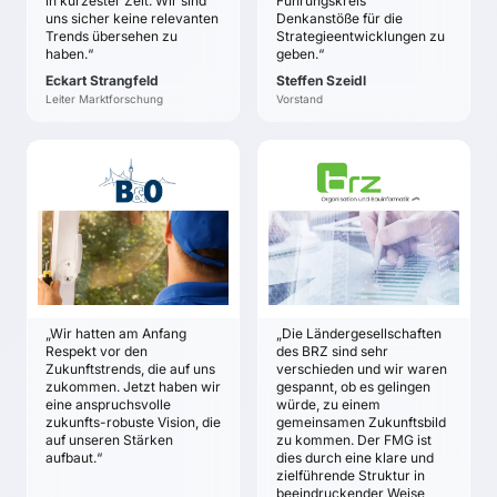
in kürzester Zeit. Wir sind
Führungskreis
systematische und
erfolgreiche Zukunft?
uns sicher keine relevanten
Denkanstöße für die
kreative Arbeit an der
Welchen zukünftigen
Trends übersehen zu
Strategieentwicklungen zu
langfristigen Zukunft
haben.“
geben.“
Disruptionen stehen die
der Mainova AG
Geschäftsmodelle
Eckart Strangfeld
Steffen Szeidl
gegenüber?
Leiter Marktforschung
Vorstand
Wie schafft man intern
Zukunftsorientierung,
die man nach außen
B&O SERVICE UND
BRZ-GRUPPE
vertritt?
MESSTECHNIK AG
Oswald Heizenreder
Brigitte Dworak
ZIELE
ZIELE
Ziel des Projekts war
Klarheit über die
die Bestimmung der
Zukunft der für die B&O
strategischen
Service und
Ausrichtung der
„Wir hatten am Anfang
„Die Ländergesellschaften
Messtechnik AG
internationalen BRZ-
Respekt vor den
des BRZ sind sehr
relevanten Märkte.
Gruppe bis zum Jahr
Zukunftstrends, die auf uns
verschieden und wir waren
2025.
Klare Ankerpunkte für
zukommen. Jetzt haben wir
gespannt, ob es gelingen
eine anspruchsvolle
würde, zu einem
die solide Entwicklung
zukunfts-robuste Vision, die
gemeinsamen Zukunftsbild
der Zukunftsstrategie.
auf unseren Stärken
zu kommen. Der FMG ist
Klarheit über die
aufbaut.“
dies durch eine klare und
möglichen Treiber der
zielführende Struktur in
beeindruckender Weise
Veränderungen.