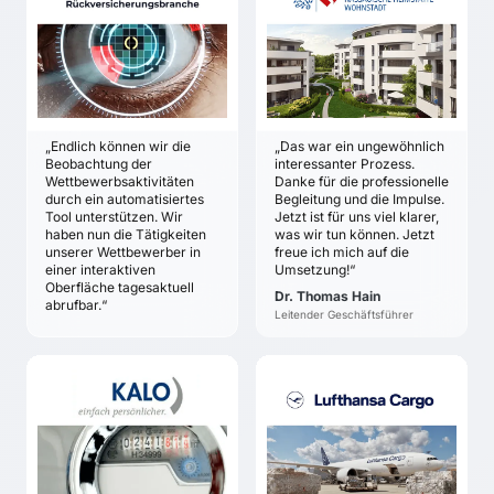
UNTERNEHMEN AUS
HEIMSTÄTTE /
DER
WOHNSTADT
Analyse und Strategie-
KVERSICHERUNGSBRANCHE
Dr. Thomas Hain
Entwicklung für neue
ZIELE
Geschäftsfelder sowie
ZIELE
das Kerngeschäft
Orientierung über
Das
globale Aktivitäten der
Bedrohungspotenzial
Wettbewerber
„Endlich können wir die
„Das war ein ungewöhnlich
für das Geschäft wird
Verankerung der
Beobachtung der
interessanter Prozess.
schärfer.
Wettbewerbsbeobachtung
Wettbewerbsaktivitäten
Danke für die professionelle
Ein gemeinsames
in einer intuitiven
durch ein automatisiertes
Begleitung und die Impulse.
Problem- und
Tool unterstützen. Wir
Jetzt ist für uns viel klarer,
Oberfläche
haben nun die Tätigkeiten
was wir tun können. Jetzt
Risikobewusstsein wird
Zuordnung der
unserer Wettbewerber in
freue ich mich auf die
entwickelt.
Wettbewerbsaktivitäten
einer interaktiven
Umsetzung!“
Das Bewusstsein für die
zu definierten
Oberfläche tagesaktuell
Dr. Thomas Hain
Notwendigkeit
abrufbar.“
Themenfeldern
Leitender Geschäftsführer
permanenter
Weiterentwicklung wird
klar.
KALO
LUFTHANSA CARGO
Strategische Chancen
Andreas Göppel
Anselm Eggert
zur Sicherung und
Verbesserung der
ZIELE
ZIELE
Wettbewerbsposition.
Gemeinsames
Klarheit über aktuelle
Impulse für die
Problembewusstsein im
und zukünftig denkbare