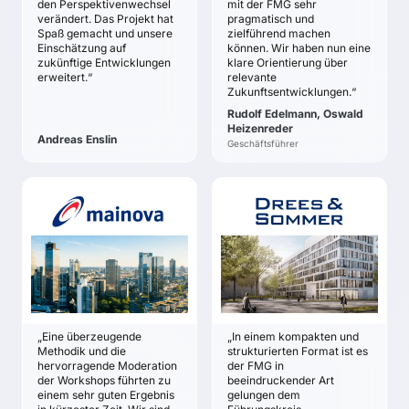
den Perspektivenwechsel
mit der FMG sehr
nachvollziehbare und
Auswirkungen auf die
verändert. Das Projekt hat
pragmatisch und
akzeptierte
Miele & Cie. KG
Spaß gemacht und unsere
zielführend machen
Entscheidungsgrundlage
Klare Vorstellungen von
Einschätzung auf
können. Wir haben nun eine
für die Strategie
zukünftige Entwicklungen
klare Orientierung über
möglichen zukünftigen
erweitert.“
relevante
Übersicht und
Wettbewerber-
Zukunftsentwicklungen.“
Orientierung in der
Aktivitäten
Rudolf Edelmann, Oswald
Vielfalt der
Beitrag zur Sicherung
Heizenreder
Zukunftsentwicklungen
und zum Ausbau der
Andreas Enslin
Geschäftsführer
Transparenz der
Wettbewerbsposition im
Auswirkungen auf den
Geschäftsfeld
Geschäftserfolg der
Wäschepflege
MAINOVA AG
DREES & SOMMER
Baubetriebe
Eckart Strangfeld
Steffen Szeidl
Konkrete
Handlungsoptionen
ZIELE
ZIELE
Identifizierung und
Welche Trends und
Bewertung der
Technologien sind
relevanten Trends für
relevant für das Bauen
die anstehende
und den Betrieb von
„Eine überzeugende
„In einem kompakten und
Szenario-Analyse und
Immobilien in der
Methodik und die
strukturierten Format ist es
Strategiearbeit
Zukunft?
hervorragende Moderation
der FMG in
der Workshops führten zu
beeindruckender Art
Begeisterung des
Was brauchen
einem sehr guten Ergebnis
gelungen dem
Zukunftsteams für die
Führungsteams für eine