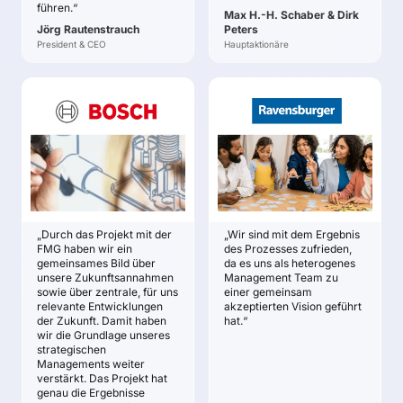
strategische Projekte
Einigkeit in der
führen.“
Max H.-H. Schaber & Dirk
und Programme
Einschätzung
Jörg Rautenstrauch
Peters
zukünftiger
Wirksame
President & CEO
Hauptaktionäre
Entwicklungen und in
Kommunikationsstrategie
der strategischen
Ausrichtung
BOSCH
RAVENSBURGER AG
THERMOTECHNIK
Clemens Maier
GMBH
ZIELE
Uwe Glock
Die Entwicklung einer
ZIELE
Vision der
Erarbeiten einer
Ravensburger AG in
Zukunfts-Landkarte mit
den drei zentralen
„Durch das Projekt mit der
„Wir sind mit dem Ergebnis
spezifischen
Geschäftsfeldern
FMG haben wir ein
des Prozesses zufrieden,
Zukunftsfaktoren für
Spielwaren, Bücher und
gemeinsames Bild über
da es uns als heterogenes
die Gebäude-
Digital Produkte für das
unsere Zukunftsannahmen
Management Team zu
Heiztechnik.
sowie über zentrale, für uns
einer gemeinsam
Jahr 2020.
relevante Entwicklungen
akzeptierten Vision geführt
Erarbeiten eines klaren,
der Zukunft. Damit haben
hat.“
trennscharfen und
wir die Grundlage unseres
validierten Erwartungs-
strategischen
Szenarios und von
Managements weiter
Eventual-Szenarien zur
verstärkt. Das Projekt hat
genau die Ergebnisse
Entwicklung der