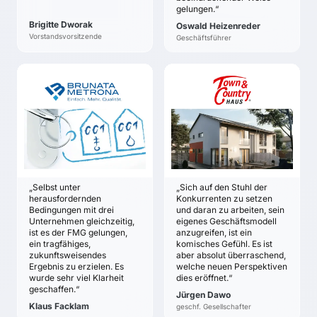
gelungen.“
Klare Positionierung
Brigitte Dworak
Oswald Heizenreder
und Mission und ein
Vorstandsvorsitzende
Geschäftsführer
zukunftsrobustes
Geschäftsmodell.
BRUNATA-GRUPPE
TOWN & COUNTRY
HAUS
Klaus Facklam
Jürgen Dawo
ZIELE
ZIELE
Vom Management-
Die gemeinsame
Team der Gruppe
Strategie der
getragener Input für die
Franchise-Zentrale und
Strategiearbeit
„Selbst unter
„Sich auf den Stuhl der
Partner soll erarbeitet
Klare Ankerpunkte für
herausfordernden
Konkurrenten zu setzen
werden.
die solide Entwicklung
Bedingungen mit drei
und daran zu arbeiten, sein
Mithilfe eines
Unternehmen gleichzeitig,
eigenes Geschäftsmodell
der Zukunftsstrategie
ist es der FMG gelungen,
anzugreifen, ist ein
Wargames klare
Klarheit über die
ein tragfähiges,
komisches Gefühl. Es ist
Bedrohungen und
möglichen Treiber der
zukunftsweisendes
aber absolut überraschend,
Chancen in den Blick
Veränderungen
Ergebnis zu erzielen. Es
welche neuen Perspektiven
nehmen.
wurde sehr viel Klarheit
dies eröffnet.“
Sicherheit und
geschaffen.“
Eine Grundlage
Zuversicht, dass der
Jürgen Dawo
erarbeiten, um Vision
Klaus Facklam
geschf. Gesellschafter
richtige Weg
und Strategie robuster