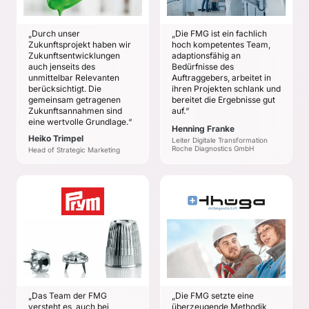
Gebäudehüllen­strategie
der Standorte
„Durch unser
„Die FMG ist ein fachlich
Zukunftsprojekt haben wir
hoch kompetentes Team,
Zukunftsentwicklungen
adaptionsfähig an
auch jenseits des
Bedürfnisse des
unmittelbar Relevanten
Auftraggebers, arbeitet in
berücksichtigt. Die
ihren Projekten schlank und
gemeinsam getragenen
bereitet die Ergebnisse gut
Zukunftsannahmen sind
auf.“
eine wertvolle Grundlage.“
Henning Franke
Heiko Trimpel
Leiter Digitale Transformation
Roche Diagnostics GmbH
Head of Strategic Marketing
PRYM CONSUMER
THÜGA AG
EUROPE GMBH
Marcus Getta
Hedi Ehlen
ZIELE
ZIELE
Das Erkennen und die
Entwicklung von
Ausarbeitung konkreter
Zukunftschancen zur
Chancen im
Verbesserung
Zukunftsmarkt
„Das Team der FMG
„Die FMG setzte eine
bestehender
SmartHome mit einem
versteht es, auch bei
überzeugende Methodik