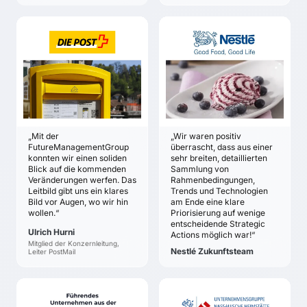
eingeschlagen ist
gegen Störungen und
Einigkeit über das
Wettbewerbsangriffe zu
richtige und nötige Tun
DIE POST
NESTLÉ
machen.
zur Umsetzung der
DEUTSCHLAND AG
Ulrich Hurni
Strategie
Nestlé Zukunftsteam
ZIELE
ZIELE
Bestimmung des
Übersicht über
langfristigen Auftrags
mögliche
für PostMail mit einem
Verschiebungen im
konkreten Zielbild
„Mit der
„Wir waren positiv
Markt für
Solide
FutureManagementGroup
überrascht, dass aus einer
Lebensmittelanbieter
Zukunftsannahmen in
konnten wir einen soliden
sehr breiten, detaillierten
Erarbeitung von
Blick auf die kommenden
Sammlung von
einem sich stark
Veränderungen werfen. Das
Rahmenbedingungen,
konkreten
verändernden Markt
Leitbild gibt uns ein klares
Trends und Technologien
strategischen
Entwicklung der
Bild vor Augen, wo wir hin
am Ende eine klare
Handlungsempfehlungen
strategischen
wollen.“
Priorisierung auf wenige
Aufbau und
entscheidende Strategic
Handlungsfelder und
Ulrich Hurni
Actions möglich war!“
Implementierung eines
Maßnahmen
Mitglied der Konzernleitung,
Szenario- und
Nestlé Zukunftsteam
Leiter PostMail
Entwicklung,
Zukunftsmanagementsystems
Bewertung und
Auswahl
potenzialreicher
FÜHRENDES
NASSAUISCHE
Geschäftsfelder