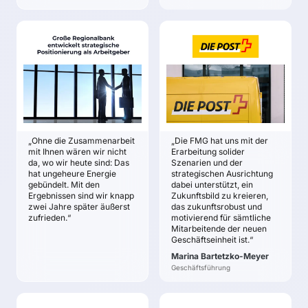
Business-Unit von
anzugehen.
Bedeutung sind.
Die neue Strategie hilft
Es wurden vier
uns, die Geschäftsfelder
GROSSE R
POST
Chancenfelder
zu verzahnen.
EGIONALBANK
INTERNATIONAL
bestimmt, in denen L&R
Die Zukunftsstrategie
ZIELE
Marina Bartetzko-
zukünftig mit
entwickelt eine
Meyer
Innovationen aktiv sein
Klarheit über die
derartige Strahlkraft,
möchte.
zukünftigen Schlüssel-
dass wir attraktiv für
ZIELE
und Engpassfertigkeiten
talentierte Mitarbeiter
Ganzheitliches und
Klarheit über
sind, die wirklich etwas
gemeinsames
erfolgskritische
bewegen wollen.
„Ohne die Zusammenarbeit
„Die FMG hat uns mit der
Verständnis zur
Anforderungen an
mit Ihnen wären wir nicht
Erarbeitung solider
wahrscheinlichen
da, wo wir heute sind: Das
Szenarien und der
zukünftige Mitarbeiter
Zukunft des Marktes
hat ungeheure Energie
strategischen Ausrichtung
Konkretes Bild davon,
gebündelt. Mit den
dabei unterstützt, ein
Ein strategisches
was die Attraktivität als
Ergebnissen sind wir knapp
Zukunftsbild zu kreieren,
Alignment des
zukunftsweisender
zwei Jahre später äußerst
das zukunftsrobust und
Management-Teams
zufrieden.“
motivierend für sämtliche
Arbeitgeber ausmacht
aus den früheren
Mitarbeitende der neuen
Konkretes Bild der
Organisationseinheiten
Geschäftseinheit ist.“
strategischen
Gemeinsam
Marina Bartetzko-Meyer
Entwicklung und
getragenes, klares
Geschäftsführung
Gewinnung zukünftiger
Zielbild zur
Leistungsträger
angestrebten Zukunft
der neuen