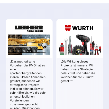
LIEBHERR
ADOLF WÜRTH GMBH
COMPONENTS
& CO. KG
Gebhard Schwarz
Norbert Heckmann
ZIELE
ZIELE
Fundierte und
Klarheit darüber, was
gemeinsam getragene
das Kerngeschäft von
Zukunftsannahmen
WÜRTH bedrohen
„Das methodische
„Die Wirkung dieses
über die Elektrifizierung
könnte.
Vorgehen der FMG hat zu
Projekts ist immens! Wir
der Baumaschinen.
Gemeinsames
einem
haben unsere Strategie
Mögliche
Problembewusstsein
spartenübergreifenden,
beleuchtet und haben die
klaren Bild der Annahmen
Weichen für die Zukunft
Überraschungen infolge
über Verletzlichkeiten
geführt, mit denen wir
gestellt.“
der Elektrifizierung.
von WÜRTH.
strategische Projekte
Priorisierte Liste an
Gesteigerte Sicherheit
initiieren können. Es war
Zukunftschancen
für strategische
sehr hilfreich, wie die sehr
unterschiedlichen
Entscheidungen.
Klare strategische
Vorstellungen
Leitlinien zur Nutzung
Klarheit über
zusammengebracht
der zu erwartenden
strategischen Chancen
wurden. Die Chancen