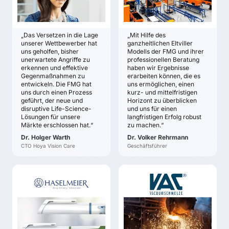
Ein klares und
möchte sicherer und
fundiertes Verständnis
weniger überrascht
für die
sein.
„Das Versetzen in die Lage
„Mit Hilfe des
wahrscheinlichen und
Hoya Vision Care will
unserer Wettbewerber hat
ganzheitlichen Eltviller
möglichen
Chancen für
uns geholfen, bisher
Modells der FMG und ihrer
Veränderungen im
unerwartete Angriffe zu
professionellen Beratung
Innovationen der
Marktumfeld.
erkennen und effektive
haben wir Ergebnisse
nächsten Generation
Gegenmaßnahmen zu
erarbeiten können, die es
erkennen und nutzen.
entwickeln. Die FMG hat
uns ermöglichen, einen
Hoya Vision Care
uns durch einen Prozess
kurz- und mittelfristigen
geführt, der neue und
Horizont zu überblicken
möchte eine Grundlage,
disruptive Life-Science-
und uns für einen
um seine Vision und
Lösungen für unsere
langfristigen Erfolg robust
Strategie robuster
Märkte erschlossen hat.“
zu machen.“
gegen Störungen und
Dr. Holger Warth
Dr. Volker Rehrmann
Wettbewerbsangriffe zu
CTO Hoya Vision Care
Geschäftsführer
machen.
HASELMEIER
VACUUMSCHMELZE
(VAC)
Frédéric Gabriel
Dr. Ralf Koch
ZIELE
ZIELE
Gewissheit, alle
Für zwei
grundsätzlich