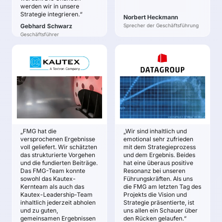
Veränderungen für die
WÜRTH zur Sicherung
werden wir in unsere
Strategie integrieren.“
Baumaschinen der
des Kerngeschäfts.
Norbert Heckmann
Zukunft und für mehr
Gebhard Schwarz
Sprecher der Geschäftsführung
Motivation, auch
Flexibilität zur
Geschäftsführer
jenseits der gewohnten
Vorbereitung auf
„Denkpfade“ und aus
unklare Entwicklungen.
ungewöhnlicher
KAUTEX
DATAGROUP AG
Perspektive nach
Jörg Rautenstrauch
Max H.-H. Schaber &
strategischen Chancen
Dirk Peters
zu suchen.
ZIELE
ZIELE
Erwartungs-Szenario,
sowie mehrere
Erkennen und Nutzen
Alternativ- und
von Chancen im
Überraschungs-
Zukunftsmarkt IT-
„FMG hat die
„Wir sind inhaltlich und
Szenarien
Service
versprochenen Ergebnisse
emotional sehr zufrieden
Chancenreiche
Erarbeiten eines
voll geliefert. Wir schätzten
mit dem Strategieprozess
das strukturierte Vorgehen
und dem Ergebnis. Beides
Ausrichtungskandidaten
konkreten,
und die fundierten Beiträge.
hat eine überaus positive
für das Unternehmen
faszinierenden und
Das FMG-Team konnte
Resonanz bei unseren
gemeinsamen
Klare strategische
sowohl das Kautex-
Führungskräften. Als uns
Zukunftsbildes der
Vision mit eindeutigen
Kernteam als auch das
die FMG am letzten Tag des
DATAGROUP
Kautex-Leadership-Team
Projekts die Vision und
strategischen
inhaltlich jederzeit abholen
Strategie präsentierte, ist
Zielvorgaben bis 2025
Entwickeln einer
und zu guten,
uns allen ein Schauer über
Zukunftsstrategie
Abgeleitete
gemeinsamen Ergebnissen
den Rücken gelaufen.“