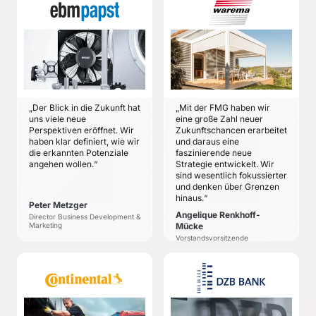
EBM-PAPST ST.
WAREMA RENKHOFF
GEORGEN GMBH &
SE
CO. KG
Angelique Renkhoff-
Peter Metzger
Mücke
ZIELE
ZIELE
Sicherheit, die
Die strategische Vision
Marktchancen
von WAREMA sollte
„Der Blick in die Zukunft hat
„Mit der FMG haben wir
umfassend erkannt zu
weiter präzisiert und
uns viele neue
eine große Zahl neuer
haben
konkretisiert, mit
Perspektiven eröffnet. Wir
Zukunftschancen erarbeitet
Erarbeitung klar
Innovationen
haben klar definiert, wie wir
und daraus eine
priorisierter Chancen
angereichert und
die erkannten Potenziale
faszinierende neue
angehen wollen.“
Strategie entwickelt. Wir
mit
leichter
sind wesentlich fokussierter
Handlungsempfehlung
kommunizierbar
und denken über Grenzen
und Begründung
gemacht werden.
hinaus.“
Peter Metzger
Orientierung über das
Angelique Renkhoff-
Director Business Development &
Spektrum der
Marketing
Mücke
erfolgversprechendsten
Vorstandsvorsitzende
Chancen
CONTINENTAL AG
DZB BANK
Dr. Hartmut Wöhler
Dr. Oliver Recklies
ZIELE
ZIELE