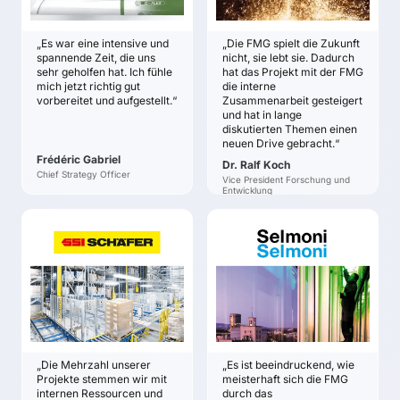
Geschäftsbereiche
sinnvollen
wurde nach
Wachstumsfelder
„Es war eine intensive und
„Die FMG spielt die Zukunft
Anwendungsfeldern für
erkannt zu haben.
spannende Zeit, die uns
nicht, sie lebt sie. Dadurch
neue Werkstoffe
Klarheit darüber,
sehr geholfen hat. Ich fühle
hat das Projekt mit der FMG
gesucht.
mich jetzt richtig gut
die interne
welche wesentlichen
vorbereitet und aufgestellt.“
Zusammenarbeit gesteigert
Trends und
und hat in lange
Technologien für oder
diskutierten Themen einen
gegen die einzelnen
neuen Drive gebracht.“
Stoßrichtungen
Frédéric Gabriel
Dr. Ralf Koch
sprechen.
Chief Strategy Officer
Vice President Forschung und
Entwicklung
Eine von der
Geschäftsleitung
gemeinsam getragene
SSI SCHÄFER
SELMONI
strategische
Rainer Buchmann
René Fässler
Stoßrichtung für die
kommenden Jahre.
ZIELE
ZIELE
Verifizieren, Bestätigen
Ausrichtung und
Klarheit und
und Präzisieren des
Strategie auf der
Orientierung über die
bestehenden
Grundlage einer
Positionierung, die
Grundgerüsts des
systematischen
Mission und das
„Die Mehrzahl unserer
„Es ist beeindruckend, wie
Unternehmens.
Zukunftsanalyse
Geschäftsmodell der
Projekte stemmen wir mit
meisterhaft sich die FMG
validieren
Selmoni-Gruppe in der
internen Ressourcen und
durch das