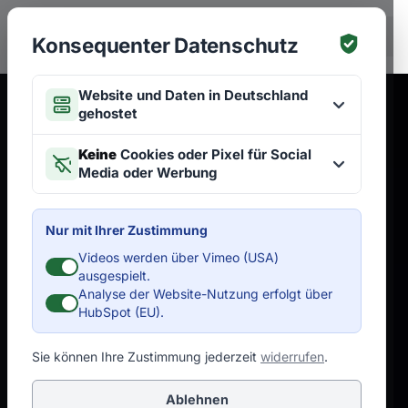
Zum Hauptinhalt springen
EN
Konsequenter Datenschutz
Website und Daten in Deutschland
gehostet
Keine
Cookies oder Pixel für Social
Media oder Werbung
Nur mit Ihrer Zustimmung
Videos werden über Vimeo (USA)
ausgespielt.
Analyse der Website-Nutzung erfolgt über
HubSpot (EU).
Sie können Ihre Zustimmung jederzeit
widerrufen
.
Ablehnen